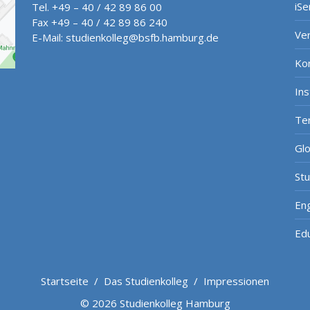
iSe
Tel. +49 – 40 / 42 89 86 00
Fax +49 – 40 / 42 89 86 240
Ve
E-Mail:
studienkolleg@bsfb.hamburg.de
Ko
In
Te
Gl
St
Eng
Ed
Startseite
/
Das Studienkolleg
/
Impressionen
© 2026 Studienkolleg Hamburg