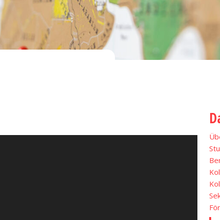
D
Übe
St
Be
Ko
Kol
Sek
Fö