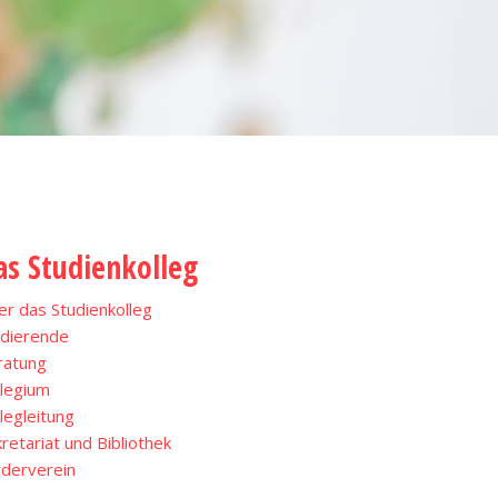
as Studienkolleg
r das Studienkolleg
udierende
ratung
llegium
legleitung
retariat und Bibliothek
rderverein