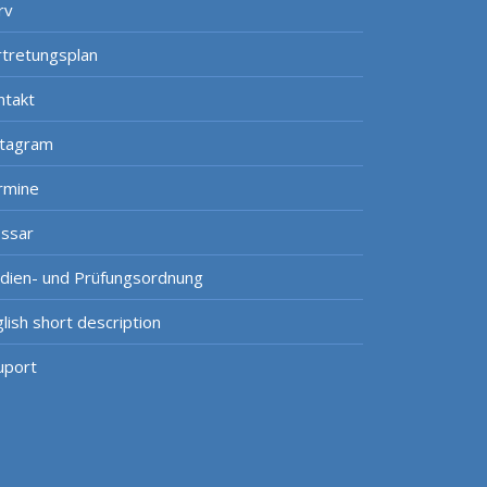
rv
rtretungsplan
ntakt
stagram
rmine
ossar
udien- und Prüfungsordnung
lish short description
uport