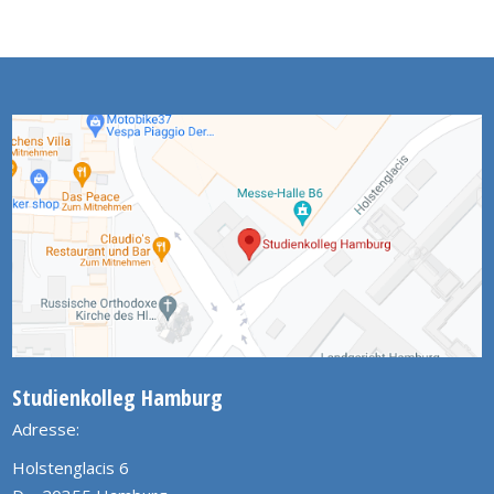
Studienkolleg Hamburg
Adresse:
Holstenglacis 6