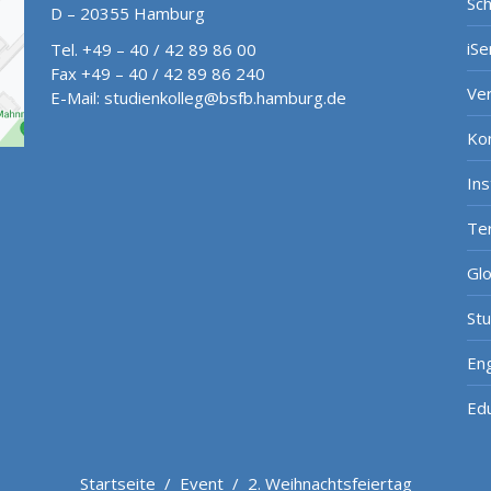
Sch
D – 20355 Hamburg
iSe
Tel. +49 – 40 / 42 89 86 00
Fax +49 – 40 / 42 89 86 240
Ve
E-Mail:
studienkolleg@bsfb.hamburg.de
Ko
In
Te
Gl
St
Eng
Ed
Startseite
/
Event
/
2. Weihnachtsfeiertag