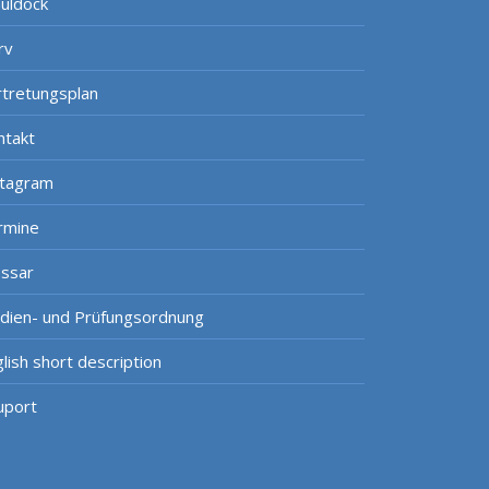
uldock
rv
rtretungsplan
ntakt
stagram
rmine
ossar
udien- und Prüfungsordnung
lish short description
uport