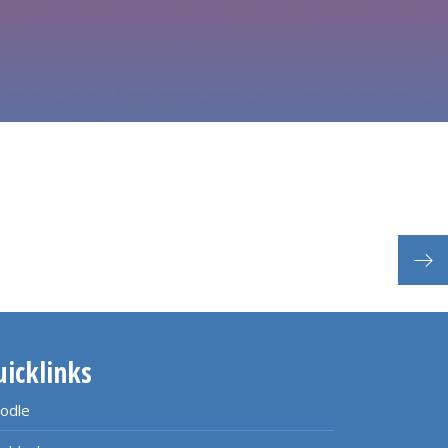
Nach
uicklinks
odle