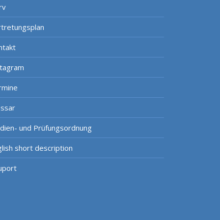
rv
rtretungsplan
ntakt
stagram
rmine
ossar
udien- und Prüfungsordnung
lish short description
uport