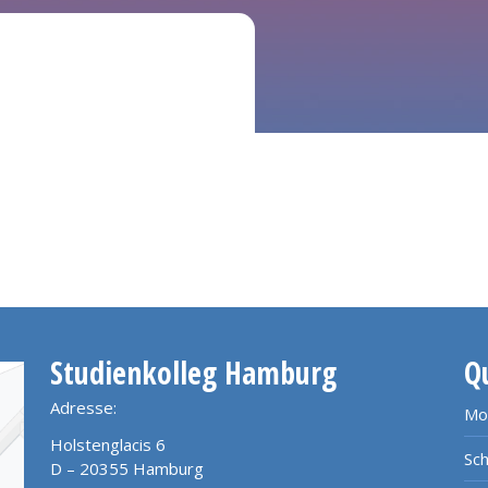
Studienkolleg Hamburg
Q
Adresse:
Mo
Holstenglacis 6
Sch
D – 20355 Hamburg