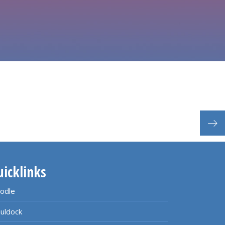
Fach
uicklinks
odle
uldock