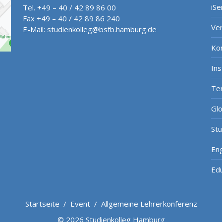
iSe
Tel. +49 – 40 / 42 89 86 00
Fax +49 – 40 / 42 89 86 240
Ve
E-Mail:
studienkolleg@bsfb.hamburg.de
Ko
In
Te
Gl
St
Eng
Ed
Startseite
/
Event
/
Allgemeine Lehrerkonferenz
© 2026 Studienkolleg Hamburg