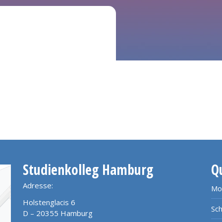
Studienkolleg Hamburg
Q
Adresse:
Mo
Holstenglacis 6
Sch
D – 20355 Hamburg