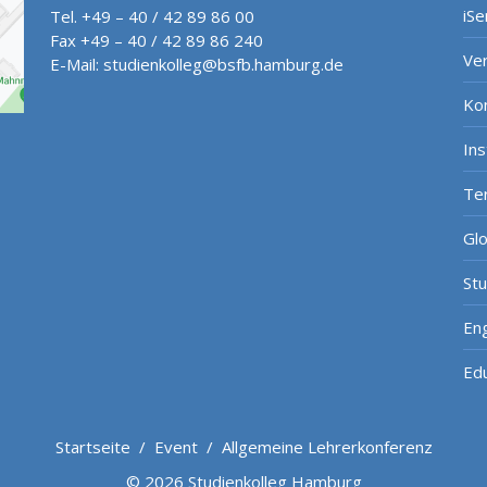
iSe
Tel. +49 – 40 / 42 89 86 00
Fax +49 – 40 / 42 89 86 240
Ve
E-Mail:
studienkolleg@bsfb.hamburg.de
Ko
In
Te
Gl
St
Eng
Ed
Startseite
/
Event
/
Allgemeine Lehrerkonferenz
© 2026 Studienkolleg Hamburg