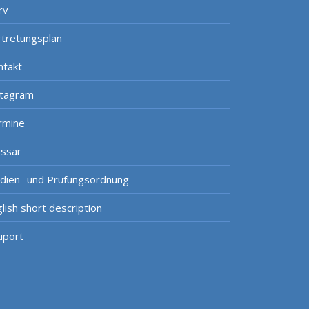
rv
rtretungsplan
ntakt
stagram
rmine
ossar
udien- und Prüfungsordnung
lish short description
uport