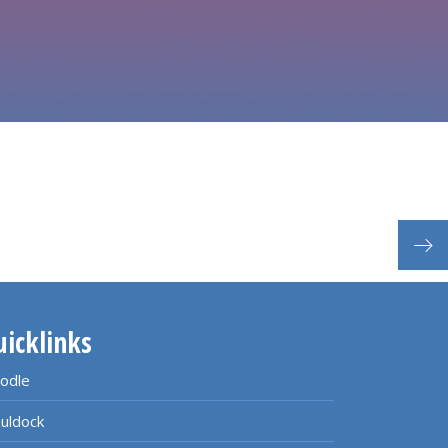
Nach
uicklinks
odle
uldock