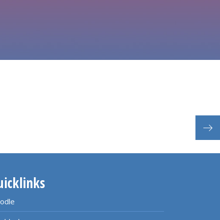
Eing
uicklinks
odle