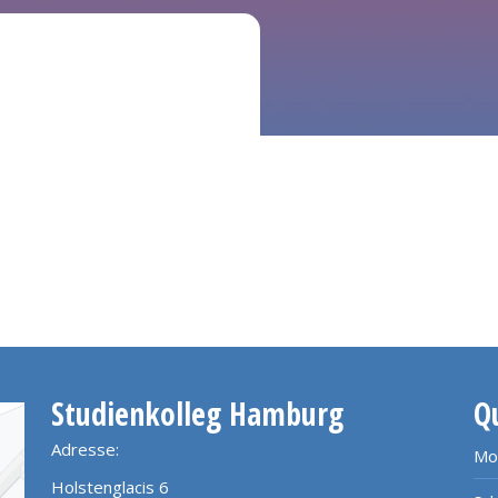
Studienkolleg Hamburg
Q
Adresse:
Mo
Holstenglacis 6