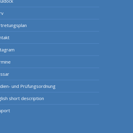
uldock
rv
rtretungsplan
ntakt
stagram
rmine
ossar
udien- und Prüfungsordnung
lish short description
uport