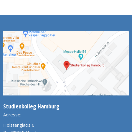
Studienkolleg Hamburg
Adresse:
Holstenglacis 6