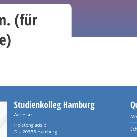
m. (für
e)
Studienkolleg Hamburg
Q
Adresse:
Mo
Holstenglacis 6
Sch
D – 20355 Hamburg