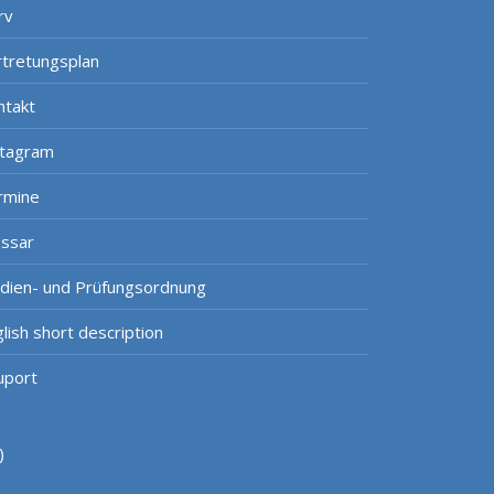
rv
rtretungsplan
ntakt
stagram
rmine
ossar
udien- und Prüfungsordnung
lish short description
uport
)