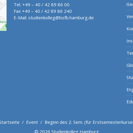
iSe
Tel. +49 – 40 / 42 89 86 00
Fax +49 – 40 / 42 89 86 240
Ve
E-Mail:
studienkolleg@bsfb.hamburg.de
Ko
In
Te
Gl
St
Eng
Ed
Startseite
/
Event
/
Beginn des 2. Sem. (für Erstsemesterkurse
© 2026 Studienkolleg Hamburg