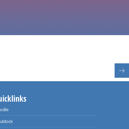
Prak
uicklinks
odle
uldock