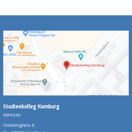
Studienkolleg Hamburg
Adresse:
Holstenglacis 6