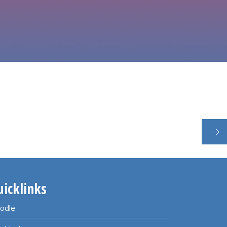
uicklinks
odle