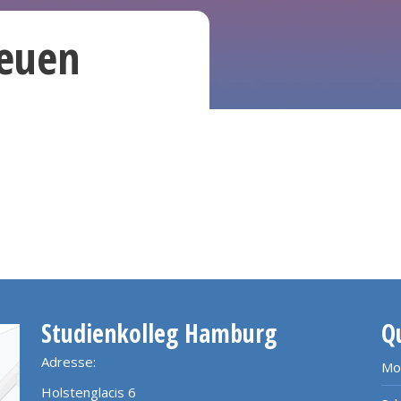
euen
Studienkolleg Hamburg
Q
Adresse:
Mo
Holstenglacis 6