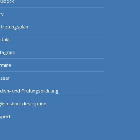
uldock
rv
rtretungsplan
ntakt
stagram
rmine
ossar
udien- und Prüfungsordnung
lish short description
uport