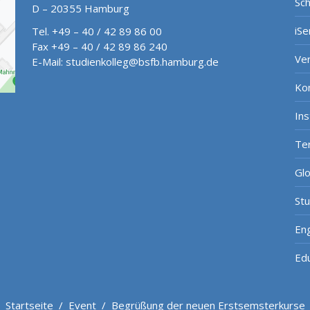
Sch
D – 20355 Hamburg
iSe
Tel. +49 – 40 / 42 89 86 00
Fax +49 – 40 / 42 89 86 240
Ve
E-Mail:
studienkolleg@bsfb.hamburg.de
Ko
In
Te
Gl
St
Eng
Ed
Startseite
/
Event
/
Begrüßung der neuen Erstsemsterkurse