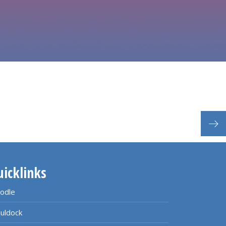
Schu
uicklinks
odle
uldock