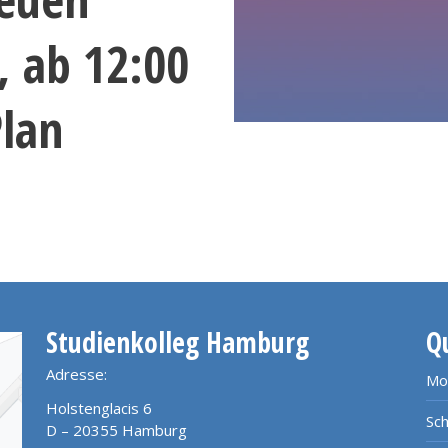
, ab 12:00
Plan
Studienkolleg Hamburg
Q
Adresse:
Mo
Holstenglacis 6
Sch
D – 20355 Hamburg