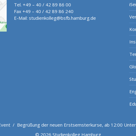
iSe
Tel. +49 – 40 / 42 89 86 00
Fax +49 – 40 / 42 89 86 240
Ve
E-Mail:
studienkolleg@bsfb.hamburg.de
Ko
In
Te
Gl
St
Eng
Ed
Event
/
Begrüßung der neuen Erstsemsterkurse, ab 12:00 Unterr
© 2026 Studienkolleg Hamburg