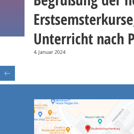
Erstsemsterkurse
Unterricht nach 
4. Januar 2024
Beratung zum Freischuss in den Fächern DaF, Ma, Eng sowie zur Ergänzungsprüfung M nach T im Fach Physik