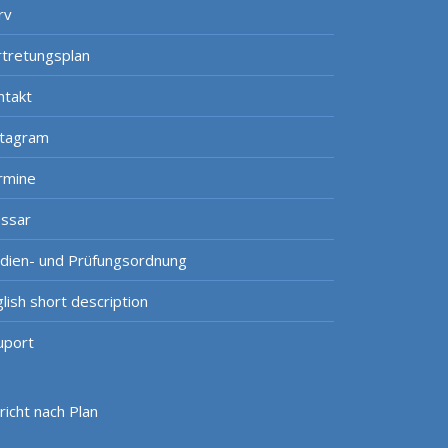
rv
rtretungsplan
ntakt
stagram
rmine
ossar
udien- und Prüfungsordnung
lish short description
uport
icht nach Plan