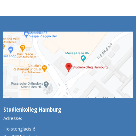
Studienkolleg Hamburg
Adresse:
Holstenglacis 6