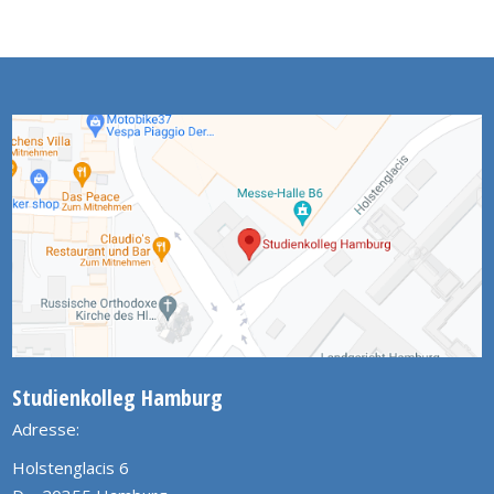
Studienkolleg Hamburg
Adresse:
Holstenglacis 6