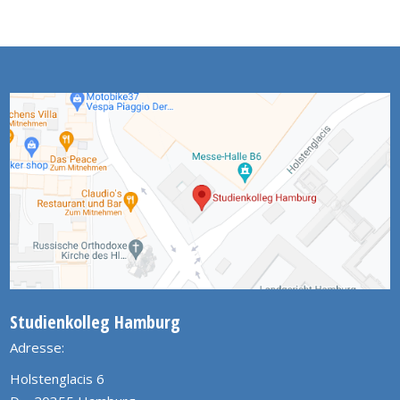
Studienkolleg Hamburg
Adresse:
Holstenglacis 6