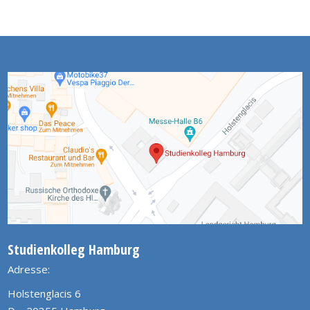
Studienkolleg Hamburg
Adresse:
Holstenglacis 6