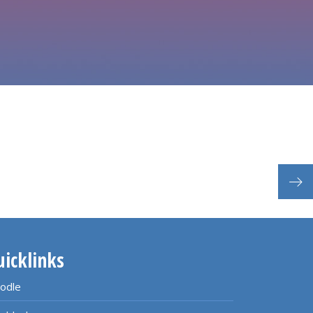
Kurs
uicklinks
odle