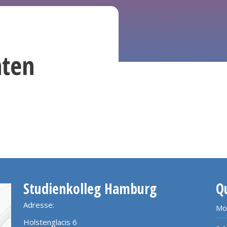
nten
Studienkolleg Hamburg
Q
Adresse:
Mo
Holstenglacis 6