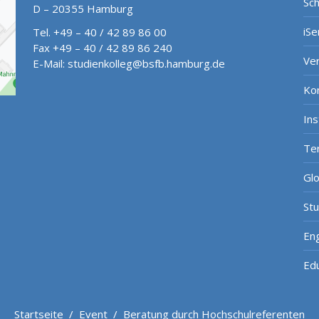
Sch
D – 20355 Hamburg
iSe
Tel. +49 – 40 / 42 89 86 00
Fax +49 – 40 / 42 89 86 240
Ve
E-Mail:
studienkolleg@bsfb.hamburg.de
Ko
In
Te
Gl
St
Eng
Ed
Startseite
/
Event
/
Beratung durch Hochschulreferenten