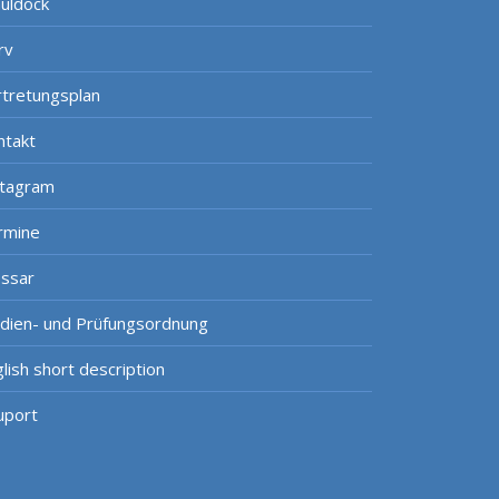
uldock
rv
rtretungsplan
ntakt
stagram
rmine
ossar
udien- und Prüfungsordnung
lish short description
uport