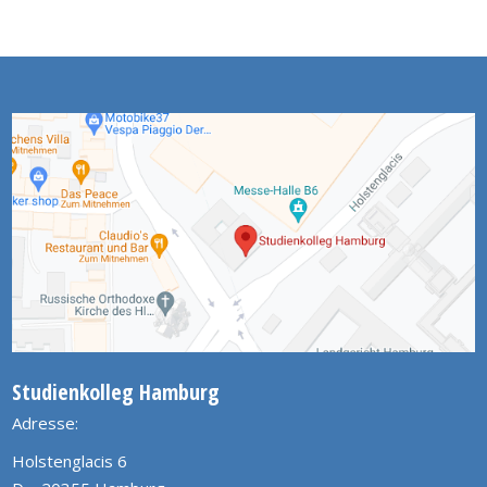
Studienkolleg Hamburg
Adresse:
Holstenglacis 6