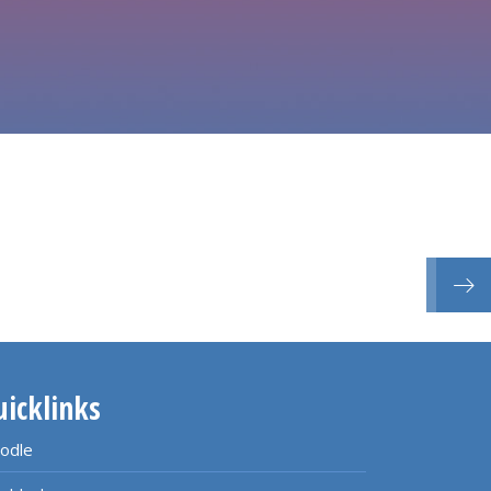
kolle
uicklinks
odle