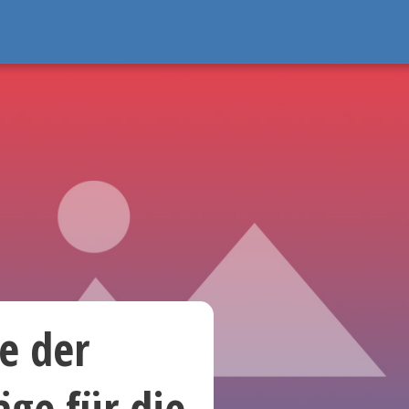
e der
ge für die