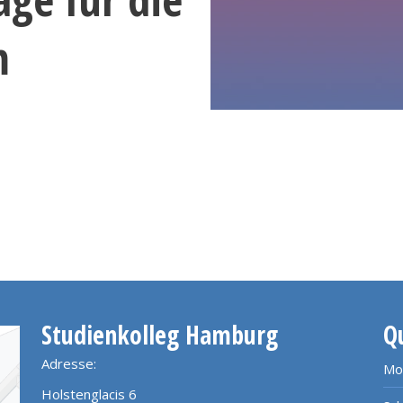
m
Studienkolleg Hamburg
Q
Adresse:
Mo
Holstenglacis 6