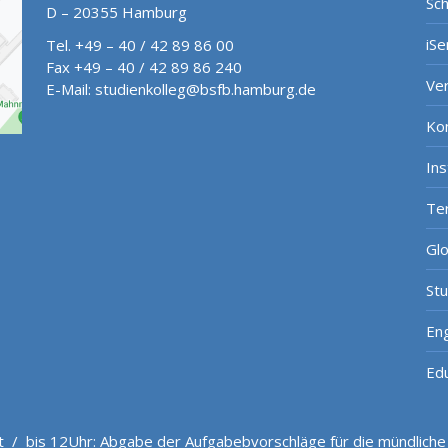
Sch
D – 20355 Hamburg
iSe
Tel. +49 – 40 / 42 89 86 00
Fax +49 – 40 / 42 89 86 240
Ve
E-Mail:
studienkolleg@bsfb.hamburg.de
Ko
In
Te
Gl
St
Eng
Ed
t
/
bis 12Uhr: Abgabe der Aufgabebvorschläge für die mündliche 