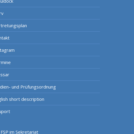
uldock
rv
rtretungsplan
ntakt
stagram
rmine
ossar
udien- und Prüfungsordnung
lish short description
uport
FSP im Sekretariat