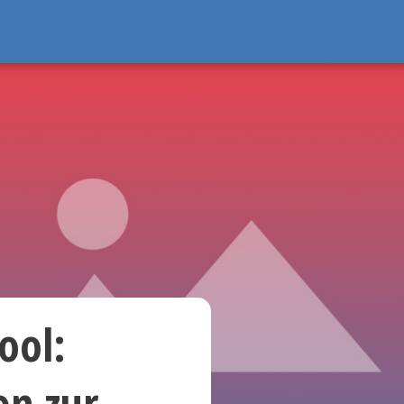
ool:
on zur