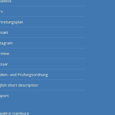
uldock
rv
rtretungsplan
ntakt
stagram
rmine
ossar
udien- und Prüfungsordnung
lish short description
uport
swahl in Hamburg