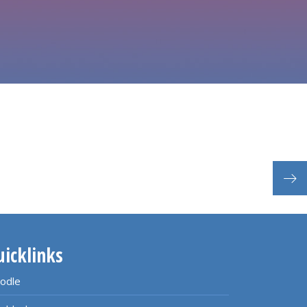
uicklinks
odle