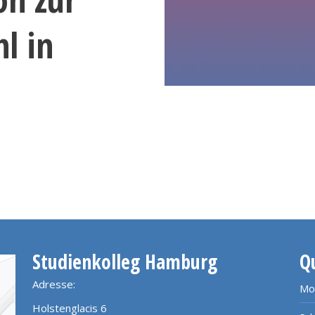
l in
Studienkolleg Hamburg
Q
Adresse:
Mo
Holstenglacis 6