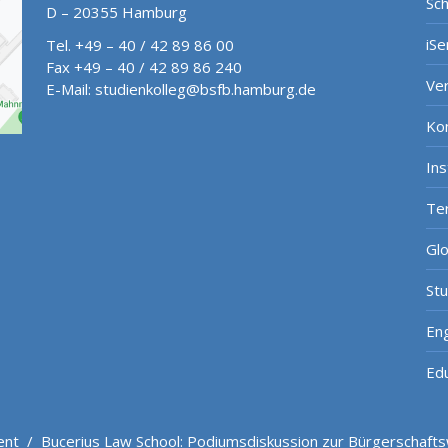
Sch
D – 20355 Hamburg
iSe
Tel. +49 – 40 / 42 89 86 00
Fax +49 – 40 / 42 89 86 240
Ve
E-Mail:
studienkolleg@bsfb.hamburg.de
Ko
In
Te
Gl
St
Eng
Ed
ent
/
Bucerius Law School: Podiumsdiskussion zur Bürgerschaft