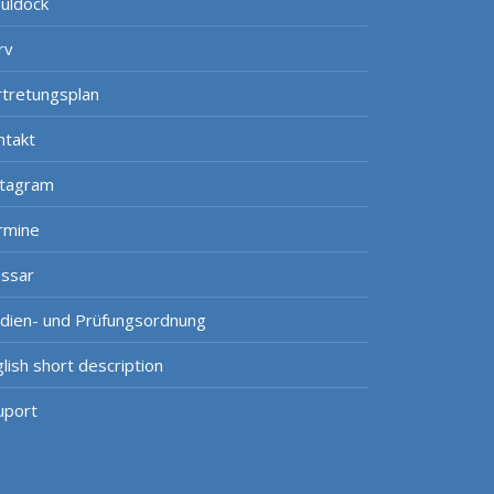
uldock
rv
rtretungsplan
ntakt
stagram
rmine
ossar
udien- und Prüfungsordnung
lish short description
uport