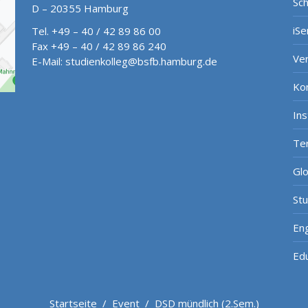
Sch
D – 20355 Hamburg
iSe
Tel. +49 – 40 / 42 89 86 00
Fax +49 – 40 / 42 89 86 240
Ve
E-Mail:
studienkolleg@bsfb.hamburg.de
Ko
In
Te
Gl
St
Eng
Ed
Startseite
/
Event
/
DSD mündlich (2.Sem.)