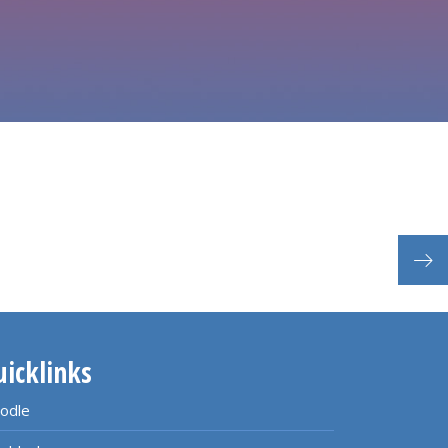
Etat
uicklinks
odle