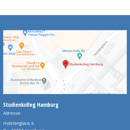
Studienkolleg Hamburg
Adresse:
Holstenglacis 6