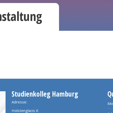
staltung
Studienkolleg Hamburg
Q
Adresse:
Mo
Holstenglacis 6