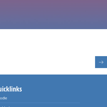
uicklinks
odle