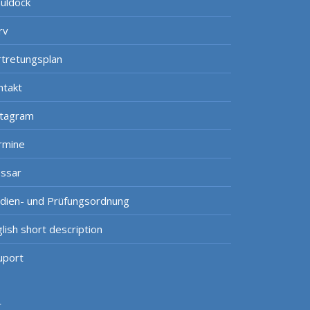
uldock
rv
rtretungsplan
ntakt
stagram
rmine
ossar
udien- und Prüfungsordnung
lish short description
uport
r