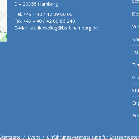
Sch
D – 20355 Hamburg
iSe
Tel. +49 – 40 / 42 89 86 00
Fax +49 – 40 / 42 89 86 240
Ve
E-Mail:
studienkolleg@bsfb.hamburg.de
Ko
In
Te
Gl
St
Eng
Ed
Startseite
/
Event
/
Einführungsveranstaltung für Erstsemeste