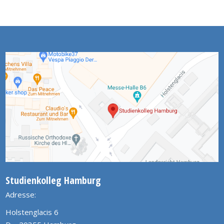
Studienkolleg Hamburg
Adresse:
Holstenglacis 6