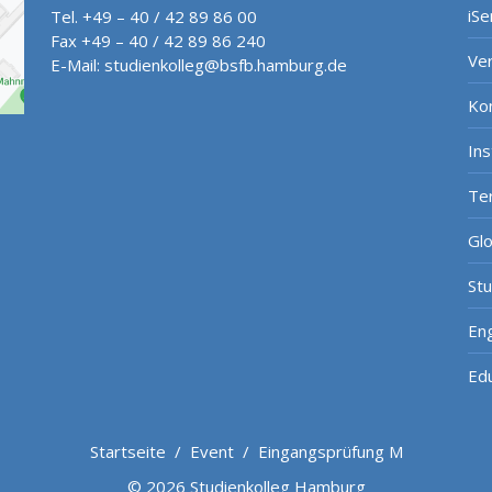
iSe
Tel. +49 – 40 / 42 89 86 00
Fax +49 – 40 / 42 89 86 240
Ve
E-Mail:
studienkolleg@bsfb.hamburg.de
Ko
In
Te
Gl
St
Eng
Ed
Startseite
/
Event
/
Eingangsprüfung M
© 2026 Studienkolleg Hamburg