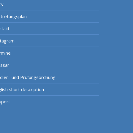
rv
rtretungsplan
ntakt
stagram
rmine
ossar
udien- und Prüfungsordnung
lish short description
uport