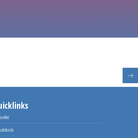
Fac
uicklinks
odle
uldock