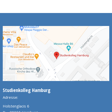
Studienkolleg Hamburg
Adresse:
Holstenglacis 6