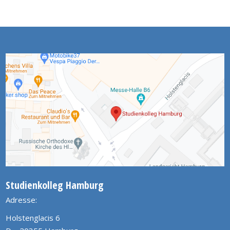
Studienkolleg Hamburg
Adresse:
Holstenglacis 6