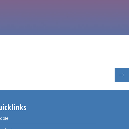
uicklinks
odle