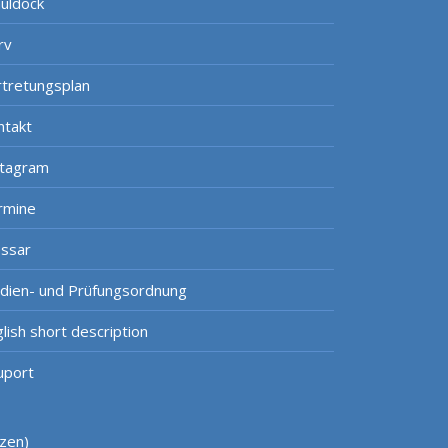
uldock
rv
rtretungsplan
ntakt
stagram
rmine
ossar
udien- und Prüfungsordnung
lish short description
uport
tzen)