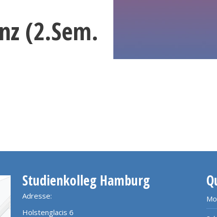
nz (2.Sem.
Studienkolleg Hamburg
Q
Adresse:
Mo
Holstenglacis 6