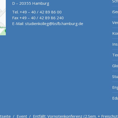
Sch
D – 20355 Hamburg
iSe
Tel. +49 – 40 / 42 89 86 00
Fax +49 – 40 / 42 89 86 240
Ve
E-Mail:
studienkolleg@bsfb.hamburg.de
Ko
In
Te
Gl
St
Eng
Ed
tseite
/
Event
/
Entfällt: Vornotenkonferenz (2.Sem. + Freischü