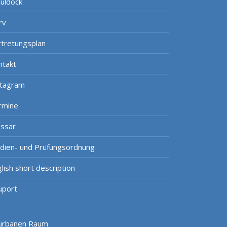
uldock
rv
rtretungsplan
ntakt
stagram
rmine
ossar
udien- und Prüfungsordnung
lish short description
uport
 urbanen Raum