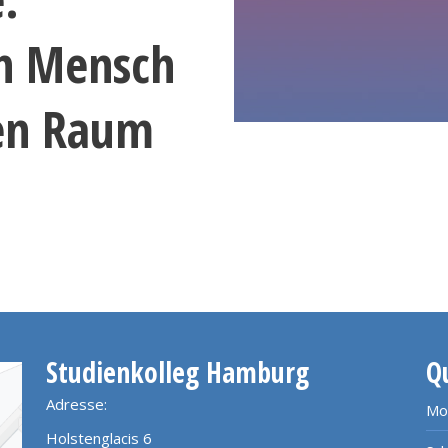
n Mensch
en Raum
Studienkolleg Hamburg
Q
Adresse:
Mo
Holstenglacis 6