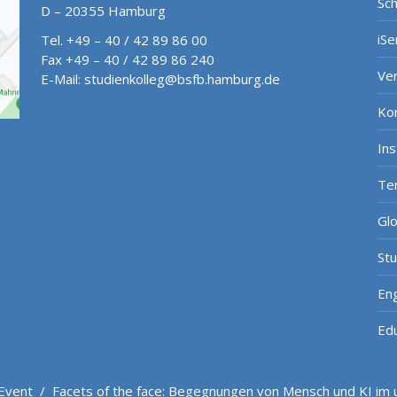
Sch
D – 20355 Hamburg
iSe
Tel. +49 – 40 / 42 89 86 00
Fax +49 – 40 / 42 89 86 240
Ve
E-Mail:
studienkolleg@bsfb.hamburg.de
Ko
In
Te
Gl
St
Eng
Ed
Event
/
Facets of the face: Begegnungen von Mensch und KI im