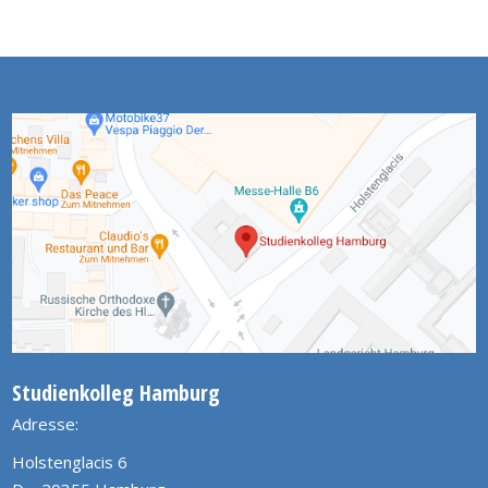
Studienkolleg Hamburg
Adresse:
Holstenglacis 6