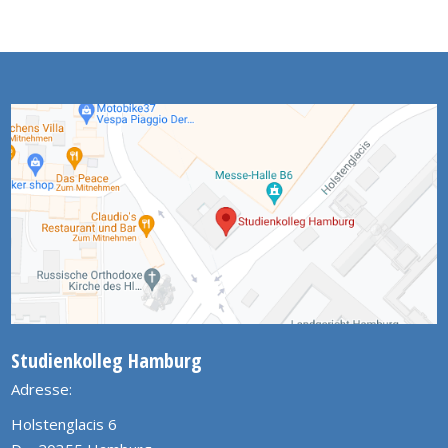
Studienkolleg Hamburg
Adresse:
Holstenglacis 6