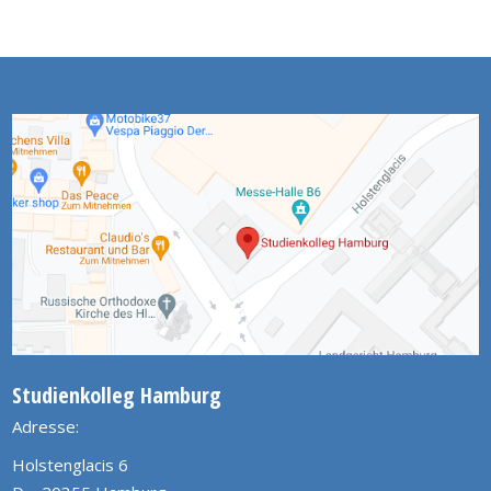
Studienkolleg Hamburg
Adresse:
Holstenglacis 6