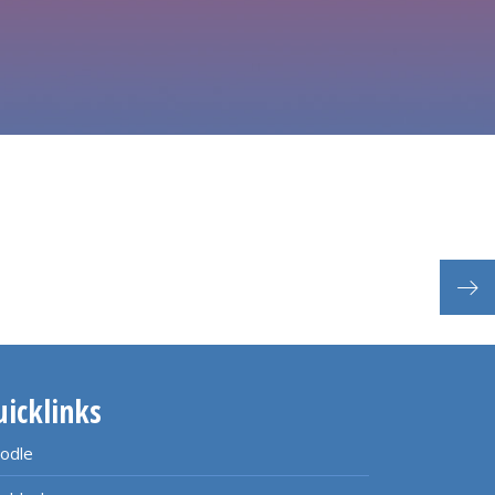
Nach
uicklinks
odle