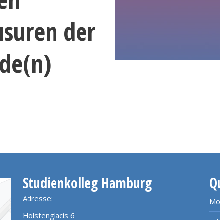
usuren der
nde(n)
Studienkolleg Hamburg
Q
Adresse:
Mo
Holstenglacis 6