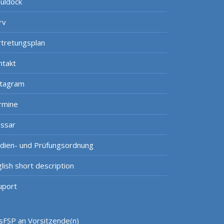
uldock
rv
rtretungsplan
ntakt
stagram
rmine
ossar
udien- und Prüfungsordnung
lish short description
uport
sFSP an Vorsitzende(n)