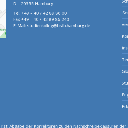
Sch
D – 20355 Hamburg
iSe
Tel. +49 – 40 / 42 89 86 00
Fax +49 – 40 / 42 89 86 240
Ve
E-Mail:
studienkolleg@bsfb.hamburg.de
Ko
In
Te
Gl
St
Eng
Ed
Frist: Abgabe der Korrekturen zu den Nachschreibeklausuren der 