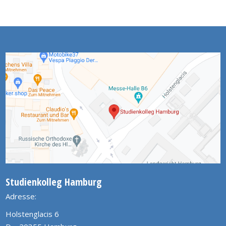
Studienkolleg Hamburg
Adresse:
Holstenglacis 6