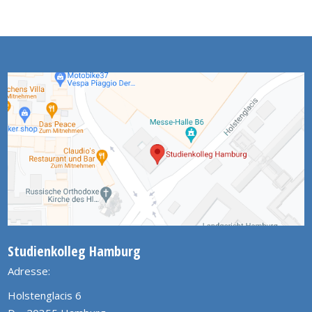
Studienkolleg Hamburg
Adresse:
Holstenglacis 6