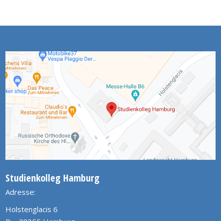
Studienkolleg Hamburg
Adresse:
Holstenglacis 6