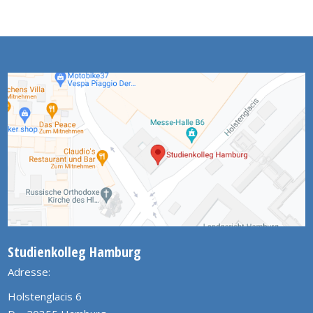
Studienkolleg Hamburg
Adresse:
Holstenglacis 6