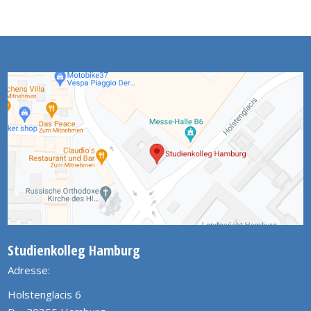
Studienkolleg Hamburg
Adresse:
Holstenglacis 6