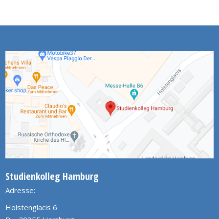
Studienkolleg Hamburg
Adresse:
Holstenglacis 6