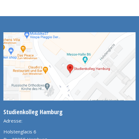
Studienkolleg Hamburg
Adresse:
Holstenglacis 6