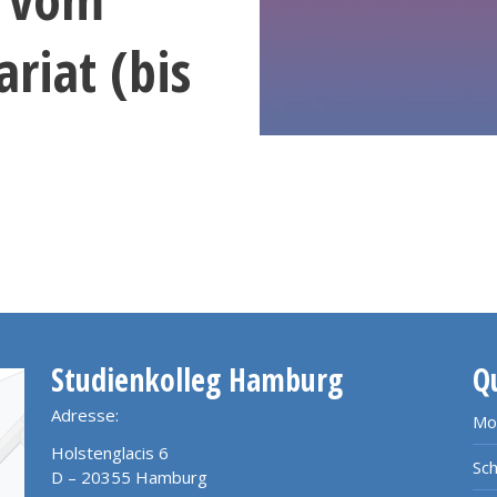
ariat (bis
Studienkolleg Hamburg
Q
Adresse:
Mo
Holstenglacis 6
Sch
D – 20355 Hamburg