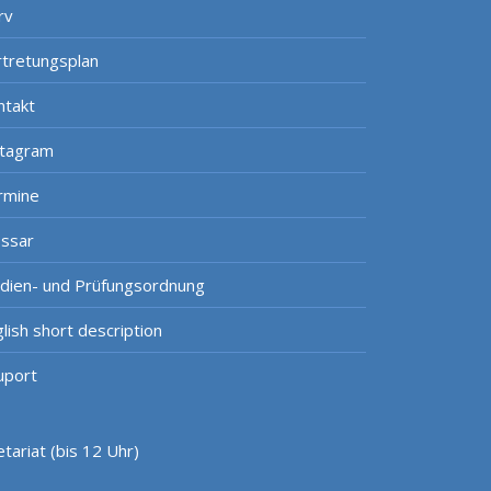
rv
rtretungsplan
ntakt
stagram
rmine
ossar
udien- und Prüfungsordnung
lish short description
uport
tariat (bis 12 Uhr)