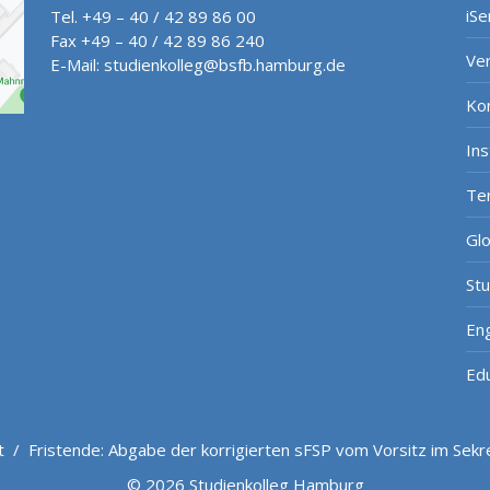
iSe
Tel. +49 – 40 / 42 89 86 00
Fax +49 – 40 / 42 89 86 240
Ve
E-Mail:
studienkolleg@bsfb.hamburg.de
Ko
In
Te
Gl
St
Eng
Ed
t
/
Fristende: Abgabe der korrigierten sFSP vom Vorsitz im Sekre
© 2026 Studienkolleg Hamburg