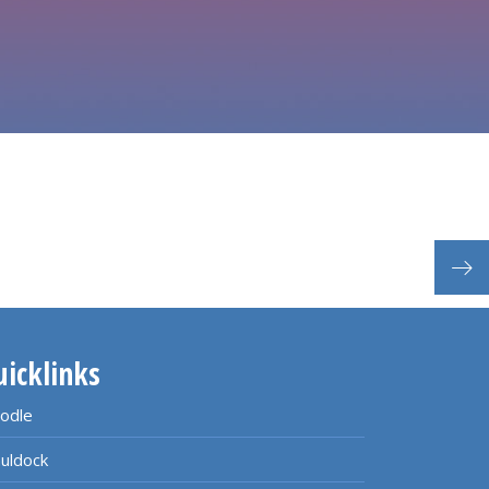
schr
uicklinks
odle
uldock