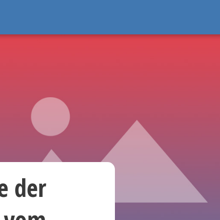
e der
P vom