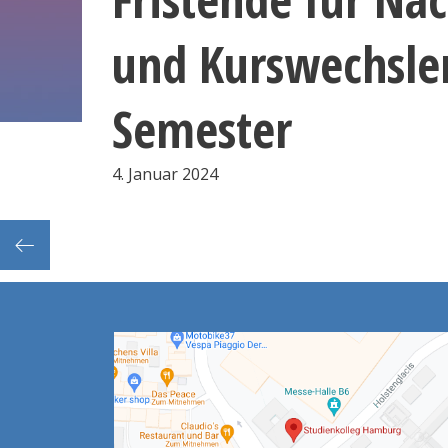
und Kurswechsler
Semester
4. Januar 2024
 K’uK