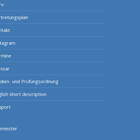
rv
rtretungsplan
ntakt
stagram
rmine
ossar
udien- und Prüfungsordnung
lish short description
uport
Semester