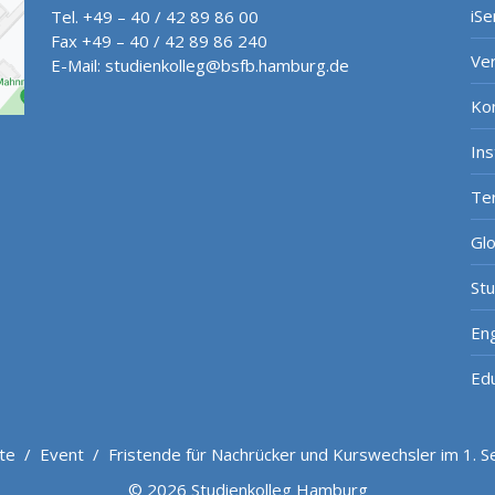
iSe
Tel. +49 – 40 / 42 89 86 00
Fax +49 – 40 / 42 89 86 240
Ve
E-Mail:
studienkolleg@bsfb.hamburg.de
Ko
In
Te
Gl
St
Eng
Ed
ite
/
Event
/
Fristende für Nachrücker und Kurswechsler im 1. 
© 2026 Studienkolleg Hamburg