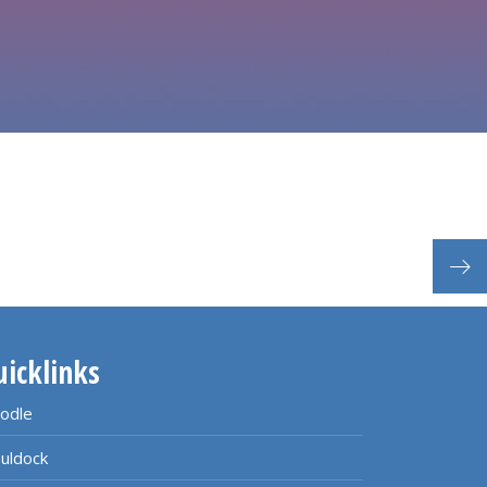
uicklinks
odle
uldock