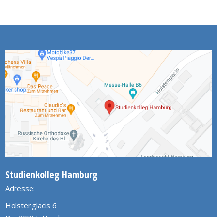
Studienkolleg Hamburg
Adresse:
Holstenglacis 6