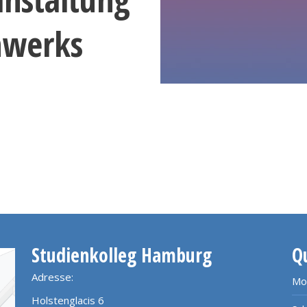
nwerks
Studienkolleg Hamburg
Q
Adresse:
Mo
Holstenglacis 6