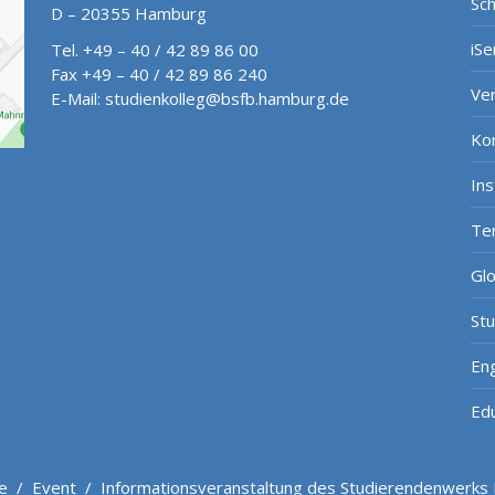
Sch
D – 20355 Hamburg
iSe
Tel. +49 – 40 / 42 89 86 00
Fax +49 – 40 / 42 89 86 240
Ve
E-Mail:
studienkolleg@bsfb.hamburg.de
Ko
In
Te
Gl
St
Eng
Ed
e
/
Event
/
Informationsveranstaltung des Studierendenwerk