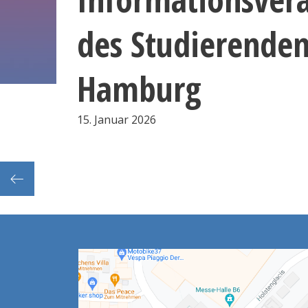
des Studierende
Hamburg
15. Januar 2026
erenz