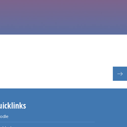
uicklinks
odle