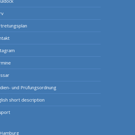
uldock
rv
rtretungsplan
ntakt
stagram
rmine
ossar
udien- und Prüfungsordnung
lish short description
uport
s Hamburg