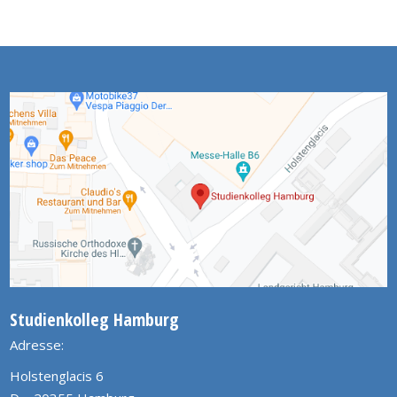
Studienkolleg Hamburg
Adresse:
Holstenglacis 6