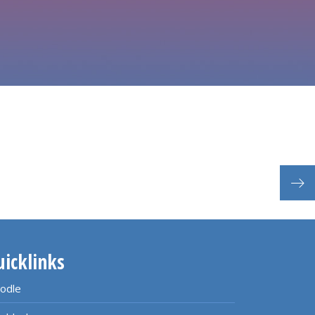
Ein
uicklinks
odle