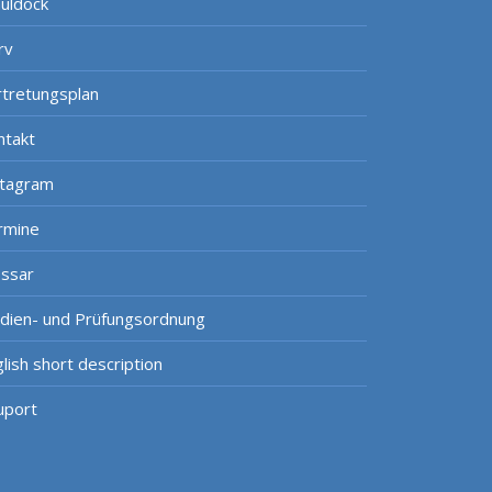
uldock
rv
rtretungsplan
ntakt
stagram
rmine
ossar
udien- und Prüfungsordnung
lish short description
uport