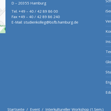
Sch
D – 20355 Hamburg
iSe
Tel. +49 – 40 / 42 89 86 00
Fax +49 – 40 / 42 89 86 240
Ve
E-Mail:
studienkolleg@bsfb.hamburg.de
Ko
In
Te
Gl
St
Eng
Ed
Startseite
/
Event
/
Interkultureller Workshop (1.Sem.)