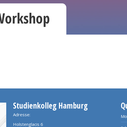
 Workshop
Studienkolleg Hamburg
Q
Adresse:
Mo
Holstenglacis 6