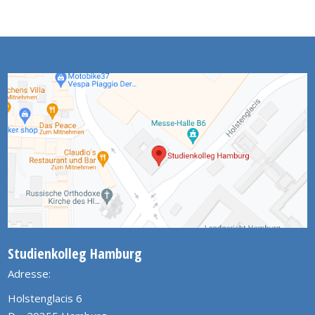
Studienkolleg Hamburg
Adresse:
Holstenglacis 6