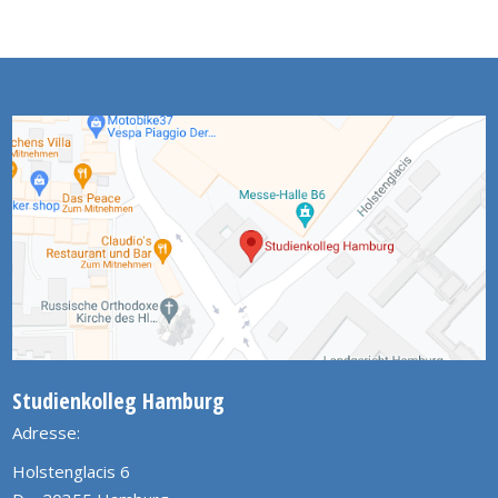
Studienkolleg Hamburg
Adresse:
Holstenglacis 6