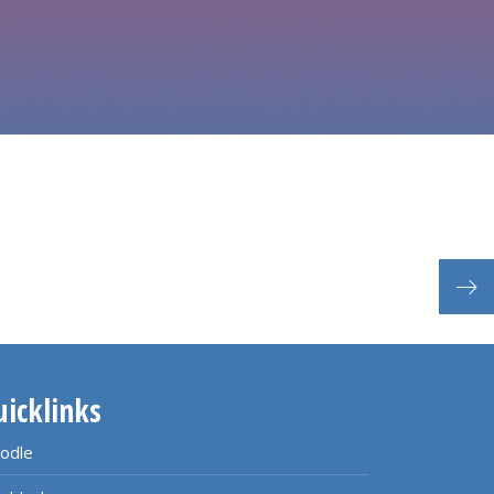
uicklinks
odle