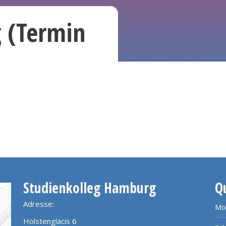
g (Termin
Studienkolleg Hamburg
Q
Adresse:
Mo
Holstenglacis 6