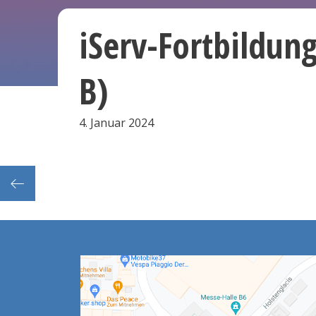
iServ-Fortbildun
B)
4. Januar 2024
erenz