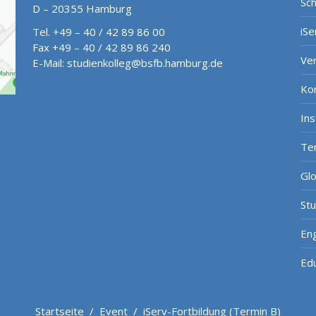
Sch
D – 20355 Hamburg
iSe
Tel. +49 – 40 / 42 89 86 00
Fax +49 – 40 / 42 89 86 240
Ve
E-Mail:
studienkolleg@bsfb.hamburg.de
Ko
In
Te
Gl
St
Eng
Ed
Startseite
/
Event
/
iServ-Fortbildung (Termin B)