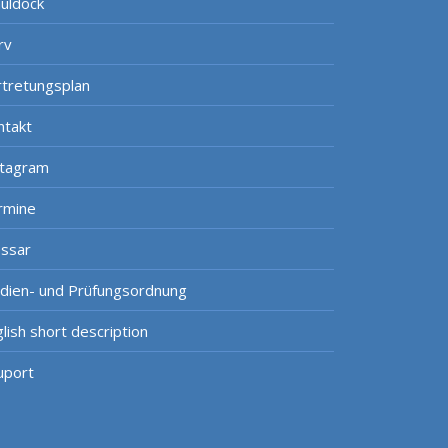
uldock
rv
rtretungsplan
ntakt
stagram
rmine
ossar
udien- und Prüfungsordnung
lish short description
uport