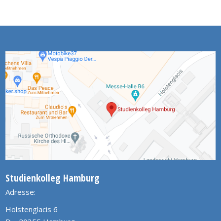
Studienkolleg Hamburg
Adresse:
Holstenglacis 6