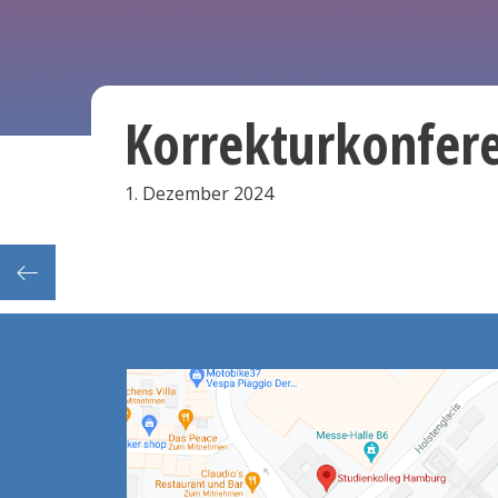
Korrekturkonfer
1. Dezember 2024
Frist: Endgültige Abgabe der Prüfungsvorschläge (sFSP) im Sekretariat bis 12Uhr