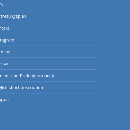
rv
rtretungsplan
ntakt
stagram
rmine
ossar
udien- und Prüfungsordnung
lish short description
uport