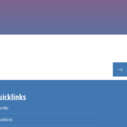
uicklinks
odle
uldock