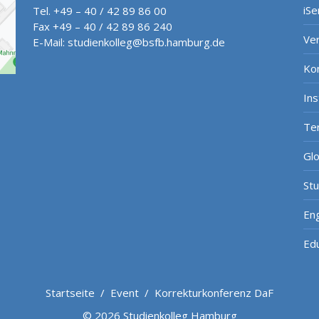
iSe
Tel. +49 – 40 / 42 89 86 00
Fax +49 – 40 / 42 89 86 240
Ve
E-Mail:
studienkolleg@bsfb.hamburg.de
Ko
In
Te
Gl
St
Eng
Ed
Startseite
/
Event
/
Korrekturkonferenz DaF
© 2026 Studienkolleg Hamburg